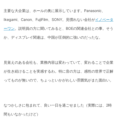
主要な大企業は、ホールの奥に展示しています。
Panasonic
、
Ikegami、
Canon
、
FujiFilm
、
SONY
。見慣れない会社が
イノベータ
ーワン
。説明員の方に聞いてみると、
BOE
の関連会社との事。そう
か、ディスプレイ関連は、中国が圧倒的に強いのだったな。
見覚えのある会社も、業務内容は変わっていて、変わることで企業
が生き続けることを実感するわ。特に音の方は、感性の世界で正解
ってものが無いので、ちょっといかがわしい雰囲気がまた面白い。
なつかしさに包まれて、良い一日を過ごせました（実際には、2時
間もいなかったけど）